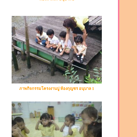
ภาพกิจกรรมโครงงานปู ห้องกุญชร อนุบาล 1