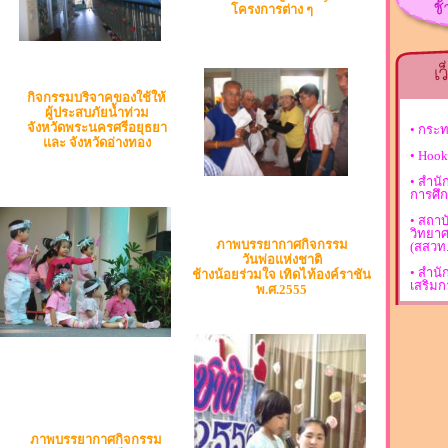
โครงการต่าง ๆ
กิจกรรมบริจาคของใช้ให้
ผู้ประสบภัยน้ำท่วม
จังหวัดพระนครศรีอยุธยา
• กระ
และ จังหวัดอ่างทอง
• Hook
• สำน
การศึก
• สถาบ
วิทยา
ภาพบรรยากาศกิจกรรม
(สสวท.
วันพ่อแห่งชาติ
• สำน
ช้างน้อยร่วมใจ เทิดไท้องค์ราชัน
เสริมก
พ.ศ.2555
ภาพบรรยากาศกิจกรรม