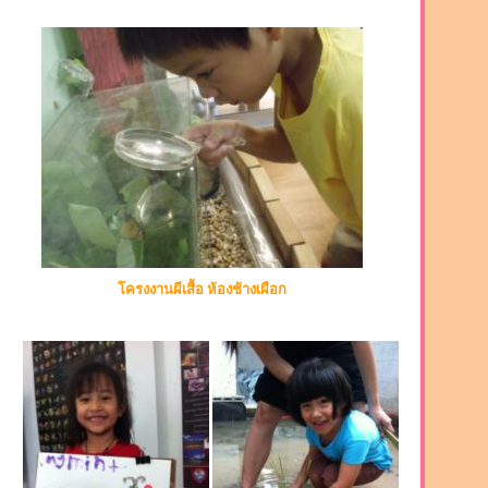
โครงงานผีเสื้อ ห้องช้างเผือก