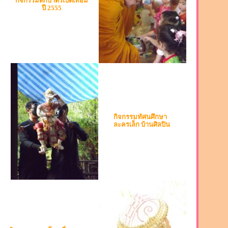
กิจกรรมตักบาตรเปิดเทอม
ปี 2555
กิจกรรมทัศนศึกษา
ละครเล็ก บ้านศิลปิน