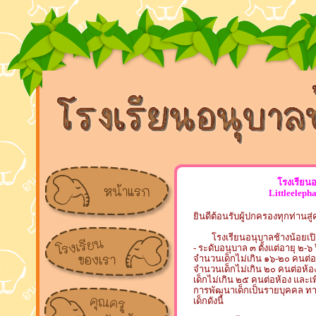
โรงเรียนอ
Littleeleph
ยินดีต้อนรับผู้ปกครองทุกท่านสู
โรงเรียนอนุบาลช้างน้อยเปิดส
- ระดับอนุบาล ๓ ตั้งแต่อายุ ๒-
จำนวนเด็กไม่เกิน ๑๖-๒๐ คนต่อ
จำนวนเด็กไม่เกิน ๒๐ คนต่อห้อ
เด็กไม่เกิน ๒๕ คนต่อห้อง และเ
การพัฒนาเด็กเป็นรายบุคคล ทาง
เด็กดังนี้