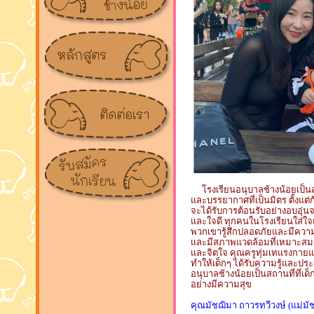
โรงเรียนอนุบาลช้างน้อยเป็นสถ
และบรรยากาศที่เป็นมิตร ตั้งแต่ก
จะได้รับการต้อนรับอย่างอบอุ่น
และใจดี ทุกคนในโรงเรียนใส่ใจแล
พวกเขารู้สึกปลอดภัยและมีความ
และมีสภาพแวดล้อมที่เหมาะสม
และจิตใจ คุณครูทุ่มเทแรงกา
ทำให้เด็กๆ ได้รับความรู้และประ
อนุบาลช้างน้อยเป็นสถานที่ที่เด
อย่างมีความสุข
คุณมัชฌิมา ถาวรทวีวงษ์ (แม่มั